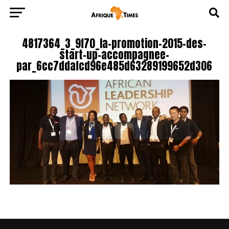
4817364_3_9f70_la-promotion-2015-des-
start-up-accompagnee-
par_6cc7ddafcd96e485d63289199652d306