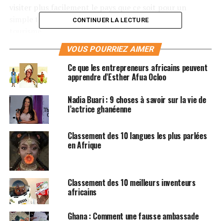
visiter plus facilement le pays que ce soit pour un
simple transit, un voyage d’affaires ou pour du
CONTINUER LA LECTURE
tourisme.
VOUS POURRIEZ AIMER
Ce que les entrepreneurs africains peuvent
apprendre d’Esther Afua Ocloo
Nadia Buari : 9 choses à savoir sur la vie de
l’actrice ghanéenne
Classement des 10 langues les plus parlées
en Afrique
Classement des 10 meilleurs inventeurs
africains
Des procédures migratoires
Ghana : Comment une fausse ambassade