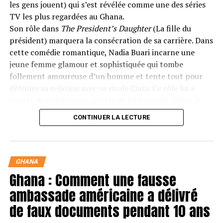
les gens jouent) qui s’est révélée comme une des séries
Sur le continent, là où les procédures sont facilitées et
TV les plus regardées au Ghana.
où les étrangers comme les citoyens africains peuvent
Son rôle dans
The President’s Daughter
(La fille du
voyager librement, c’est aux Seychelles. Le service de
président) marquera la consécration de sa carrière. Dans
douane et l’Administration du pays ne demandent
cette comédie romantique, Nadia Buari incarne une
aucun visa aux visiteurs quel que soit leur provenance. Il
jeune femme glamour et sophistiquée qui tombe
est donc très facile et très aisé d’entrer dans le pays.
follement amoureuse d’un homme et tente tout pour
détruire sa relation avec sa rivale Ciara. Ce rôle lui a
Des perspectives d’ouverture
ouvert de nombreuses portes et lui a permis d’être la
positives annoncées durant le
tête d’affiche d’une vingtaine de films.
CONTINUER LA LECTURE
discours du Président ghanéen
Lisez les prochaines lignes pour découvrir 9 choses à
savoir sur la vie de Nadia Buari.
GHANA
1. Son premier grand film
Ghana : Comment une fausse
est
Mummy’s Daughter
(La fille à
ambassade américaine a délivré
de faux documents pendant 10 ans
maman)