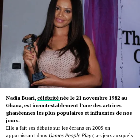
Cela, étant donné que seulement 25 % des États
présents sur le continent octroient un visa à l’arrivée
pour les visiteurs qui ont la nationalité africaine. Le
constat est qu’il est plus facile pour un étranger,
comme un européen ou un américain, d’entrer et de
voyager sur le continent que pour un ressortissant
africain.
Toujours selon le rapport de la BAD, 55 % des pays
africains exigent la demande et la présentation de visa
aux ressortissants africains qui voyagent dans leurs pays
contre 45 % pour les citoyens américains ou européens.
Le résultat en est qu’un ressortissant africain a
Nadia Buari,
célébrité
née le 21 novembre 1982 au
beaucoup de mal à voyager dans son propre continent
Ghana, est incontestablement l’une des actrices
et cela, beaucoup plus que les visiteurs étrangers venus
ghanéennes les plus populaires et influentes de nos
de pays occidentaux. Cette difficulté revient ainsi, très
jours.
chère pour un ressortissant africain qui veut voyager
Elle a fait ses débuts sur les écrans en 2005 en
dans un pays voisin en Afrique.
apparaissant dans
Games People Play
(Les jeux auxquels