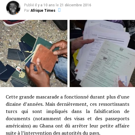
Publié
il y a 10 ans
le
21 décembre 2016
Par
Afrique Times
Pour en revenir sur le Ghana, la célébration du 59e
anniversaire de l’indépendance du pays a également été
une occasion pour le Président Mahama de plaidoyer
pour l’apprentissage de la langue française et la
sensibilisation pour l’unité citoyenne dans le pays, mais
aussi et surtout, au sein du continent africain.
Il a ainsi expliqué l’utilité de la langue française dans la
communication entre les africains étant donné qu’elle
est pratiquée dans plus de la moitié des États africains.
Cette grande mascarade a fonctionné durant plus d’une
Il a également expliqué l’isolement du Ghana par
dizaine d’années. Mais dernièrement, ces ressortissants
rapport à ses pays frontaliers étant donné que les
turcs qui sont impliqués dans la falsification de
ghanéens parlent principalement l’anglais alors que la
documents (notamment des visas et des passeports
population limitrophe comme les Togolais, les Ivoiriens
américains) au Ghana ont dû arrêter leur petite affaire
et les Burkinabés sont principalement francophones. De
suite à l’intervention des autorités du pays.