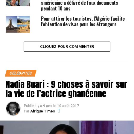
encore trop complexes sur le
américaine a délivré de faux documents
pendant 10 ans
continent africain
Pour attirer les touristes, l’Algérie facilite
l’obtention de visas pour les étrangers
CLIQUEZ POUR COMMENTER
CÉLÉBRITÉS
Nadia Buari : 9 choses à savoir sur
la vie de l’actrice ghanéenne
Publié
il y a 9 ans
le
10 août 2017
Par
Afrique Times
D’après le rapport de la
BAD
ou
Banque Africaine de
Développement
, le transit et les voyages en terre
africaine pour les Africains sont encore très difficiles.