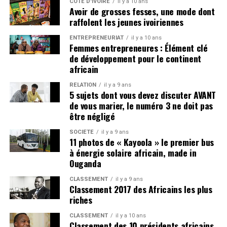
CÔTE D'IVOIRE
il y a 10 ans
très importante pour le pays vu qu’il a actuellement
2. Elle a vécu une histoire
Avoir de grosses fesses, une mode dont
réussi à monter cette opération frauduleuse. Pour
grand besoin de faciliter l’arrivée des investisseurs.
raffolent les jeunes ivoiriennes
rendre plus crédible leur affaire, ils ont affiché le
passionnelle avec Michael Essien
drapeau américain et une peinture du président Barack
ENTREPRENEURIAT
il y a 10 ans
Femmes entrepreneures : Élément clé
Obama à l’intérieur, pour renforcer l’illusion qu’ils
de développement pour le continent
étaient des représentants du pays.
SUJETS LIÉS :
AFRICAINS
GHANA
VISA
africain
RELATION
il y a 9 ans
5 sujets dont vous devez discuter AVANT
de vous marier, le numéro 3 ne doit pas
être négligé
SOCIÉTÉ
il y a 9 ans
11 photos de « Kayoola » le premier bus
à énergie solaire africain, made in
Ouganda
CLASSEMENT
il y a 9 ans
Classement 2017 des Africains les plus
riches
La fausse ambassade avait une peinture du président américian Barack
Obama accrochée à un mur
CLASSEMENT
il y a 10 ans
Classement des 10 présidents africains